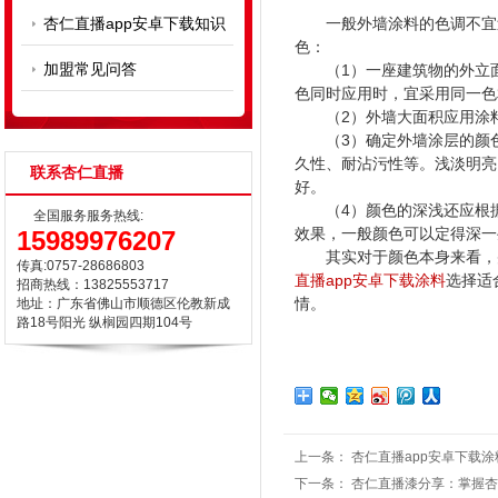
杏仁直播app安卓下载知识
一般外墙涂料的色调不宜过干
色：
加盟常见问答
（1）一座建筑物的外立面，
色同时应用时，宜采用同一色相的
（2）外墙大面积应用涂料时应避免
（3）确定外墙涂层的颜色不仅
久性、耐沾污性等。浅
联系杏仁直播
好。
（4）颜色的深浅还应根据建筑物
全国服务服务热线:
效果，一般颜色可以定得深一
15989976207
其实对于颜色本身来看，
传真:0757-28686803
直播app安卓下载涂料
选择适合
招商热线：13825553717
情。
地址：广东省佛山市顺德区伦教新成
路18号阳光 纵榈园四期104号
上一条：
杏仁直播app安卓下载
下一条：
杏仁直播漆分享：掌握